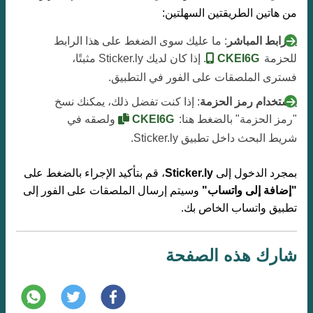
من هاتين الطريقتين السهلتين:
بالرابط المباشر
: ما عليك سوى الضغط على هذا الرابط
للحزمة
CKEI6G
. إذا كان لديك Sticker.ly مثبتًا،
فسترى الملصقات على الفور في التطبيق.
باستخدام رمز الحزمة
: إذا كنت تفضل ذلك، يمكنك نسخ
"رمز الحزمة" بالضغط هنا:
CKEI6G
ولصقه في
شريط البحث داخل تطبيق Sticker.ly.
بمجرد الدخول إلى
Sticker.ly
، قم بتأكيد الإجراء بالضغط على
"إضافة إلى واتساب"
وسيتم إرسال الملصقات على الفور إلى
تطبيق واتساب الخاص بك.
شارك هذه الصفحة