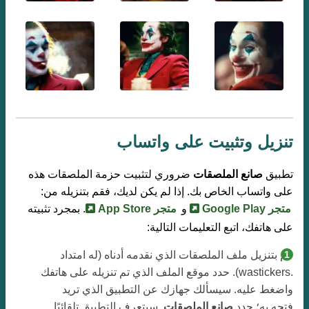
تنزيل وتثبيت على واتساب
تطبيق
صانع الملصقات
ضروري لتثبيت حزمة الملصقات هذه
على واتساب الخاص بك. إذا لم يكن لديك، فقم بتنزيله من:
متجر Google Play
و
متجر App Store
. بمجرد تثبيته
على هاتفك، اتبع التعليمات التالية:
قم بتنزيل ملف الملصقات الذي نقدمه أدناه (له امتداد
.wastickers). حدد موقع الملف الذي تم تنزيله على هاتفك
واضغط عليه. سيسألك جهازك عن التطبيق الذي تريد
فتحه به؛ حدد
صانع الملصقات
. سيتعرف التطبيق تلقائيًا