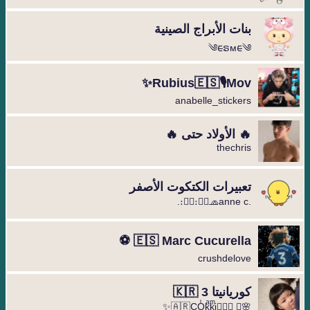
بنات الأبراج الصينية
༄︎︎ᰀຣᴍᰀ︎︎༄
Rubius🇪🇸🎙️Mov✨
anabelle_stickers
🔥 الأولاد حتى 🔥
thechris
تعبيرات الكتكوت الأصفر
.։։⃟։։⃟🧢anne c.
🇪🇸 Marc Cucurella ⚽️
crushdelove
كوريانيتا 3 🇰🇷
🌸⃝ ❥⃢⃟🇦🇷COͥkͣkͫi✨