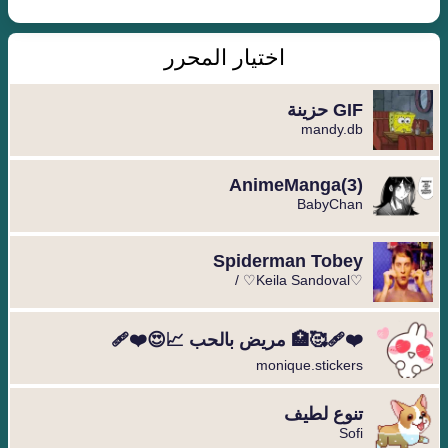
اختيار المحرر
GIF حزينة
mandy.db
BabyChan
Spiderman Tobey
♡Keila Sandoval♡ /
❤️‍🩹🥰🏥 مريض بالحب 📈😍❤️‍🩹
monique.stickers
تنوع لطيف
Sofi