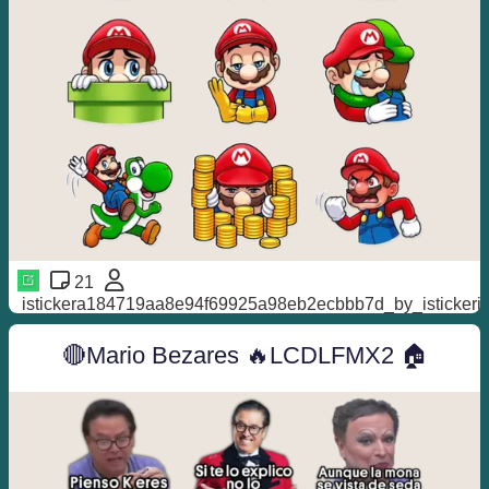
21
istickera184719aa8e94f69925a98eb2ecbbb7d_by_istickeri
🔴Mario Bezares 🔥LCDLFMX2 🏠