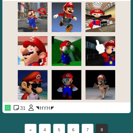
31
◥HYH◤
«
4
5
6
7
8