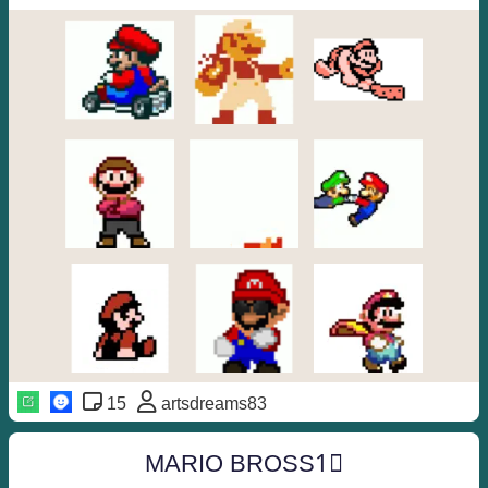
15
artsdreams83
M︎A︎R︎I︎O︎ B︎R︎O︎S︎S︎1⃣