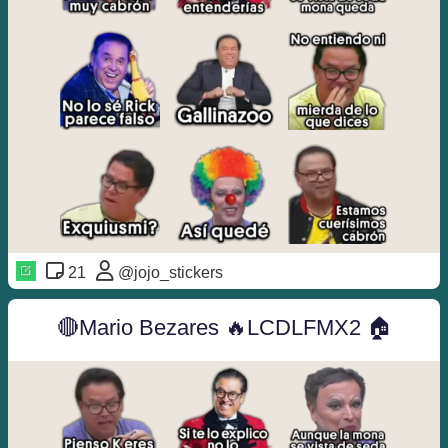
21
@jojo_stickers
🔴Mario Bezares 🔥LCDLFMX2 🏠