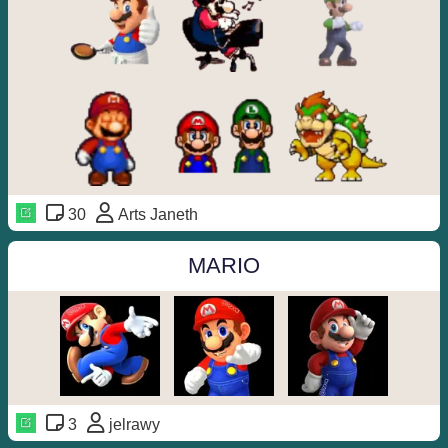
30
Arts Janeth
MARIO
3
jelrawy