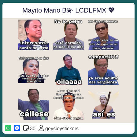
Mayito Mario B💫 LCDLFMX 💖
30
geysioystickers