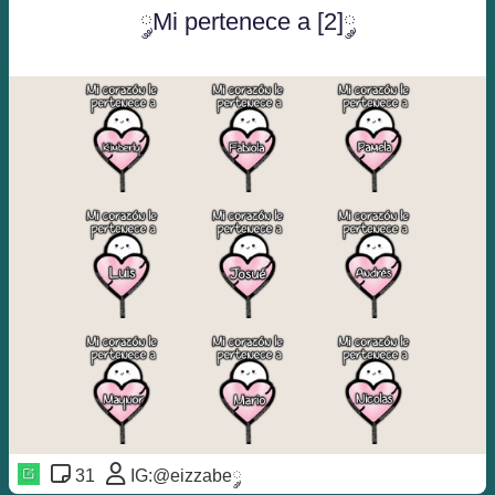
༘Mi pertenece a [2]༘
31
IG:@eizzabe༘