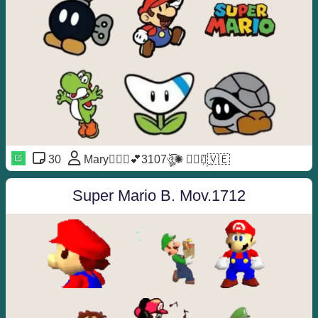
30
Mary🙋🏼‍♀️💕3107ঔৣ͡✺ ◐⃢⃟꙰🇻🇪
Super Mario B. Mov.1712