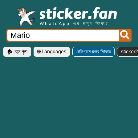
WhatsApp-এর জন্য স্টিকার
🏠 হোম পৃষ্ঠা
🌐 Languages
টেলিগ্রাম জন্য স্টিকার
sticker