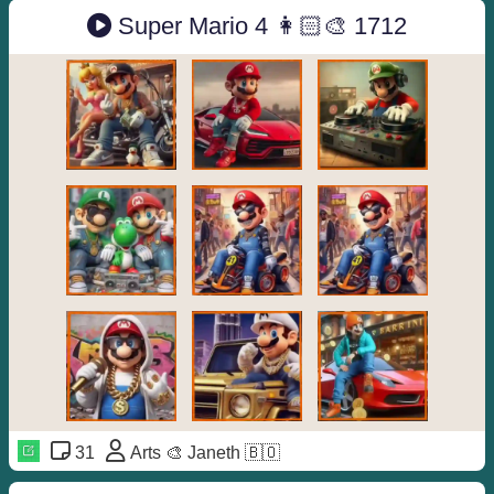
Super Mario 4 👩🏻‍🎨 1712
31
Arts 🎨 Janeth 🇧🇴