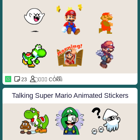
23
⃝ ❥⃢⃟ COͥkͣkͫi
Talking Super Mario Animated Stickers