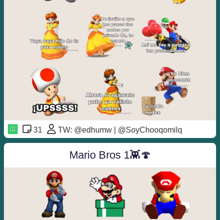
31
TW: @edhumw | @SoyChooqomilq
Mario Bros 1👾🍄