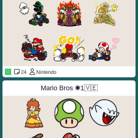
24
Nintendo
Mario Bros ✺1🇻🇪