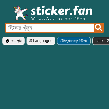
WhatsApp-এর জন্য স্টিকার
🏠 হোম পৃষ্ঠা
🌐 Languages
টেলিগ্রাম জন্য স্টিকার
sticker