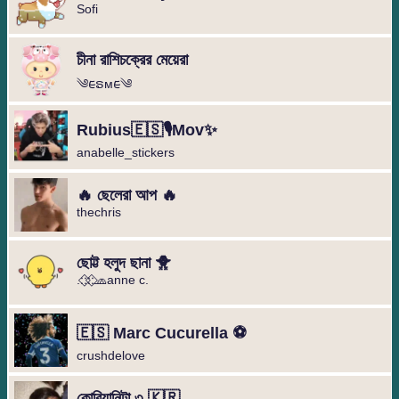
Sofi
চীনা রাশিচক্রের মেয়েরা
༄︎︎ᰀຣᴍᰀ︎︎༄
Rubius🇪🇸🎙️Mov✨
anabelle_stickers
🔥 ছেলেরা আপ 🔥
thechris
ছোট্ট হলুদ ছানা 🐥
.։։⃟։։⃟🧢anne c.
🇪🇸 Marc Cucurella ⚽️
crushdelove
কোরিয়ানিটা ৩ 🇰🇷