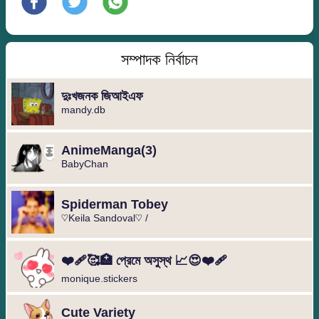
সম্পাদক নির্বাচন
দুঃখজনক জিআইএফ
mandy.db
️AnimeManga️(3)
BabyChan
Spiderman Tobey
♡Keila Sandoval♡ /
❤️‍🩹🥰🏥 প্রেমে অসুস্থ 📈😍❤️‍🩹
monique.stickers
Cute Variety