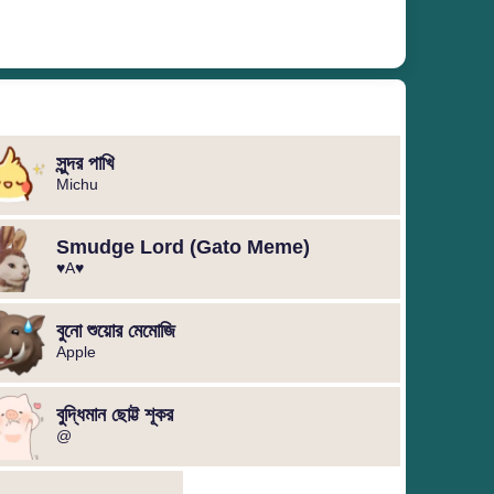
সুন্দর পাখি
Michu
Smudge Lord (Gato Meme)
♥️A♥️
বুনো শুয়োর মেমোজি
Apple
বুদ্ধিমান ছোট্ট শূকর
@