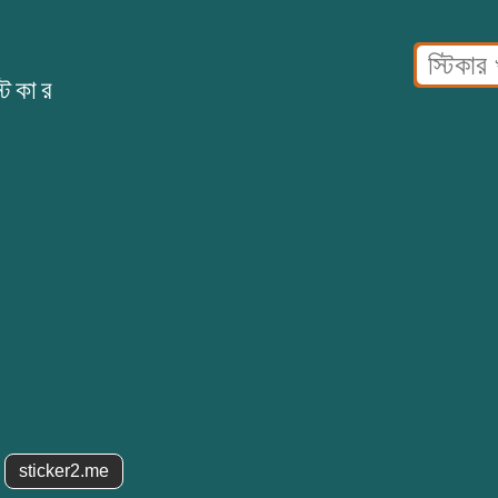
িকার
sticker2.me