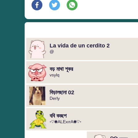
La vida de un cerdito 2
@
বড় মাথা শূকর
vsylq
বিড়ালছানা 02
Derly
ববি কচ্ছপ
◦♡◉ALExιтA◉♡◦