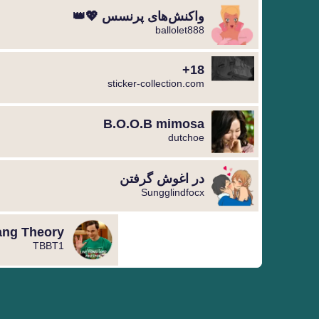
واکنش‌های پرنسس 💖👑
ballolet888
18+
sticker-collection.com
B.O.O.B mimosa
dutchoe
در اغوش گرفتن
Sungglindfocx
ang Theory
TBBT1