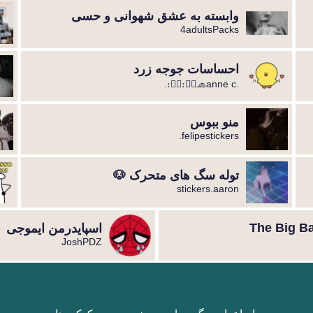
وابسته به عشق شهوانی و حسی
4adultsPacks
احساسات جوجه زرد
.։։⃟։։⃟🧢anne c.
منو ببوس
felipestickers.
توله سگ های متحرک 🐶
stickers.aaron
The Big B
اسپایدرمن ایموجی
JoshPDZ