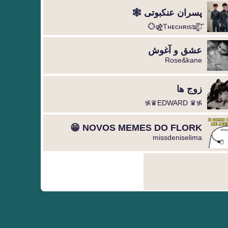
پسران عنکبوتی 🕸️
Tнᴇcнʀιs𖠌͚֟፝͞⚣︎̤̫💮
عشق و آغوش
Rose&kane
زوج ها
࿗♛EDWARD ♛࿗
NOVOS MEMES DO FLORK 😁
missdeniselima