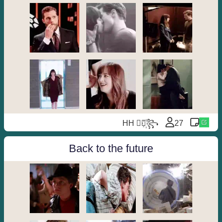
HH ⃘⃤꙰꧂
27
Back to the future