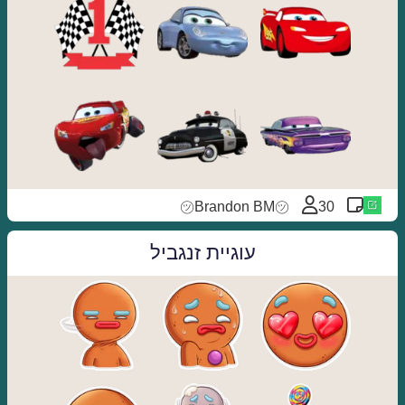
㋡Brandon BM㋡
30
עוגיית זנגביל