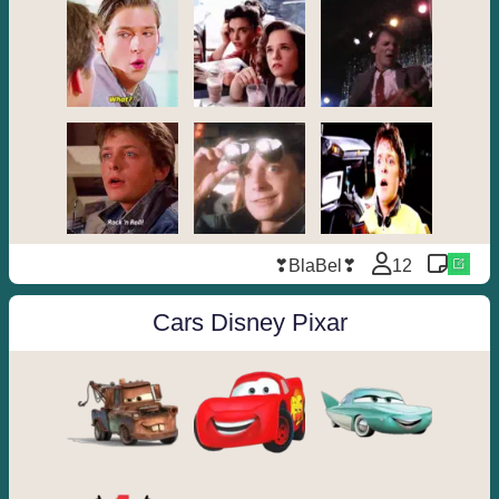
❣BlaBel❣
12
Cars Disney Pixar