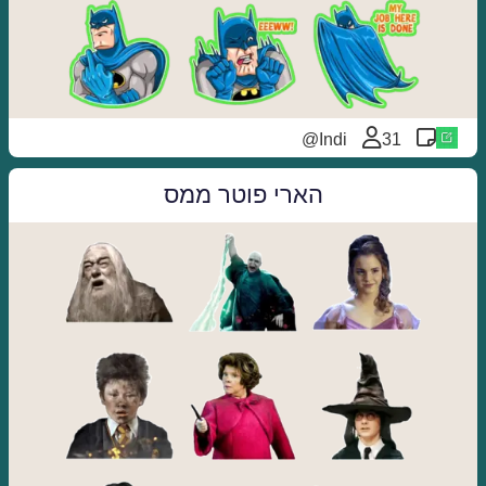
Indi@
31
הארי פוטר ממס