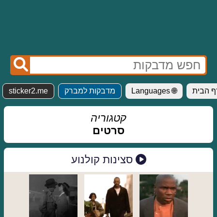
sticker2.me
מדבקות למברק
🌐 Languages
🏠 דף 
קטגוריה
סרטים
סצינות קולנוע