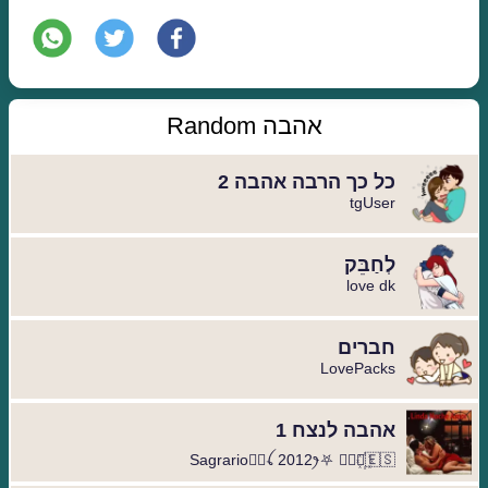
אהבה Random
כל כך הרבה אהבה 2
tgUser
לְחַבֵּק
love dk
חברים
LovePacks
אהבה לנצח 1
Sagrario🦹‍♀️ꪶ 2012ꫂ⛧ ◐⃢⃟꙰🇪🇸