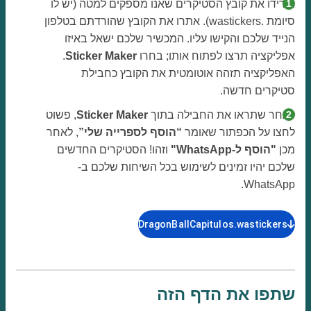
הורידו את קובץ הסטיקרים שאנו מספקים למטה (יש לו
סיומת .wastickers). אתרו את הקובץ שהורדתם בטלפון
הנייד שלכם והקישו עליו. המכשיר שלכם ישאל באיזו
אפליקציה תרצו לפתוח אותו; בחרו
Sticker Maker
.
האפליקציה תזהה אוטומטית את הקובץ כחבילת
סטיקרים חדשה.
לאחר שתראו את החבילה בתוך
Sticker Maker
, פשוט
לחצו על הכפתור שאומר
“הוסף לספרייה שלי”
, לאחר
מכן
"הוסף ל-WhatsApp"
וזהו! הסטיקרים החדשים
שלכם יהיו זמינים לשימוש בכל השיחות שלכם ב-
WhatsApp.
DragonBallCapitulos.wastickers
שתפו את הדף הזה