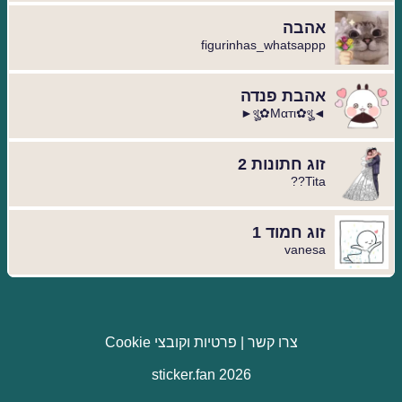
אהבה
figurinhas_whatsappp
אהבת פנדה
◄থৣ✿Mαтι✿থৣ►
זוג חתונות 2
Tita??
זוג חמוד 1
vanesa
צרו קשר
|
פרטיות וקובצי Cookie
sticker.fan 2026