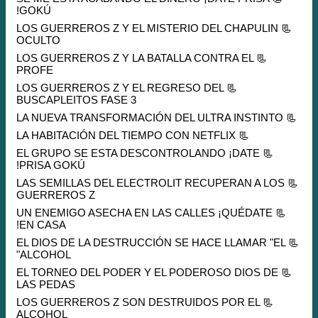
GOKÚ!
📃 LOS GUERREROS Z Y EL MISTERIO DEL CHAPULIN
OCULTO
📃 LOS GUERREROS Z Y LA BATALLA CONTRA EL
PROFE
📃 LOS GUERREROS Z Y EL REGRESO DEL
BUSCAPLEITOS FASE 3
📃 LA NUEVA TRANSFORMACIÓN DEL ULTRA INSTINTO
📃 LA HABITACIÓN DEL TIEMPO CON NETFLIX
📃 EL GRUPO SE ESTA DESCONTROLANDO ¡DATE
PRISA GOKÚ!
📃 LAS SEMILLAS DEL ELECTROLIT RECUPERAN A LOS
GUERREROS Z
📃 UN ENEMIGO ASECHA EN LAS CALLES ¡QUÉDATE
EN CASA!
📃 EL DIOS DE LA DESTRUCCIÓN SE HACE LLAMAR "EL
ALCOHOL"
📃 EL TORNEO DEL PODER Y EL PODEROSO DIOS DE
LAS PEDAS
📃 LOS GUERREROS Z SON DESTRUIDOS POR EL
ALCOHOL