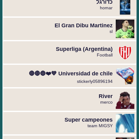
כדורגל
homar
El Gran Dibu Martinez
sl
Superliga (Argentina)
Football
Universidad de chile 💙❤️🔵🔴🔴
stickerly05896194
River
merco
Super campeones
team MIGSY