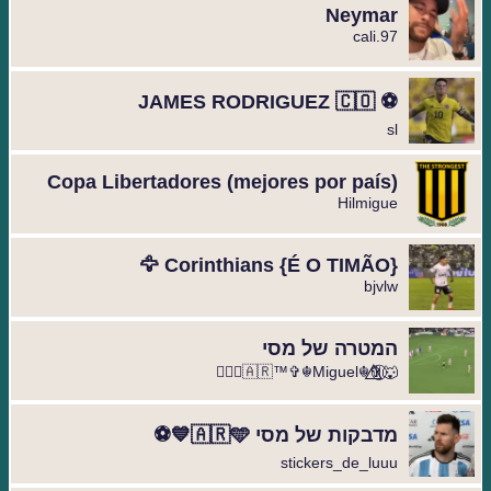
Neymar
cali.97
⚽️ JAMES RODRIGUEZ 🇨🇴
sl
Copa Libertadores (mejores por país)
Hilmigue
Corinthians {É O TIMÃO} 🦅
bjvlw
המטרה של מסי
🐺⃝⃒⃤⁩⁩✞☬Miguel☬✞⁨⁨⁨⃟⋮⃟🇦🇷™
מדבקות של מסי 🇦🇷🩵💙⚽️
stickers_de_luuu