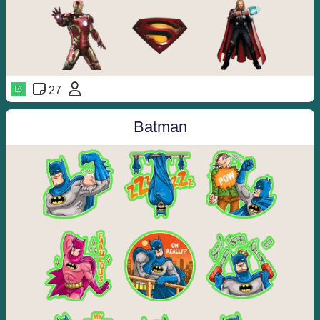
27
️️
Batman