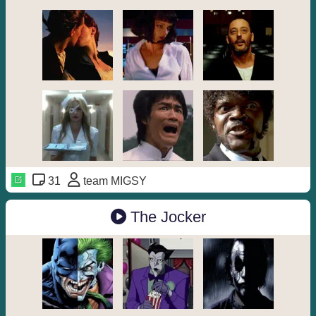
31
team MIGSY
The Jocker