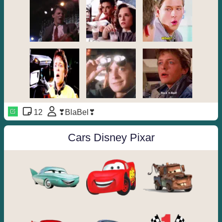
12
❣BlaBel❣
Cars Disney Pixar