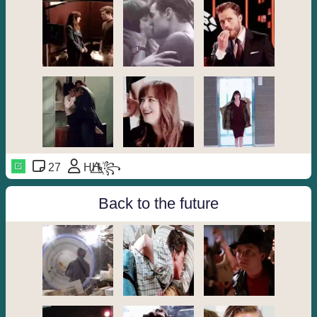
27
HH ⃘⃤꙰꧂
Back to the future