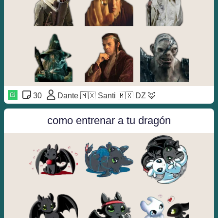
30
Dante 🇲🇽 Santi 🇲🇽 DZ 🦊
como entrenar a tu dragón