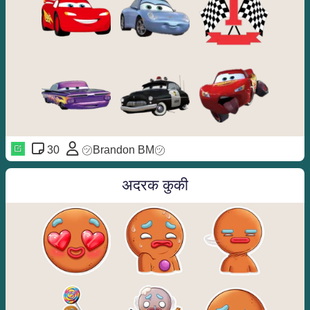
30
㋡Brandon BM㋡
अदरक कुकी