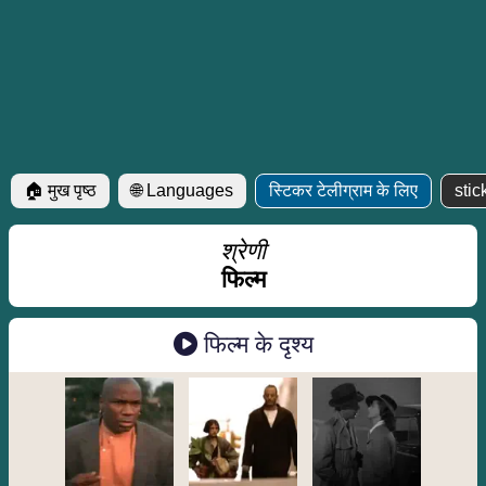
🏠 मुख पृष्ठ
🌐 Languages
स्टिकर टेलीग्राम के लिए
sti
श्रेणी
फिल्म
फिल्म के दृश्य