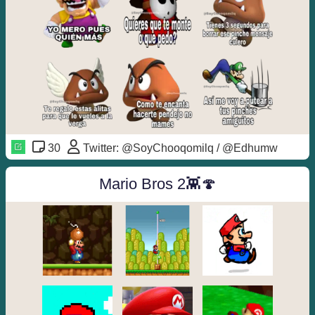
30
Twitter: @SoyChooqomilq / @Edhumw
Mario Bros 2👾🍄