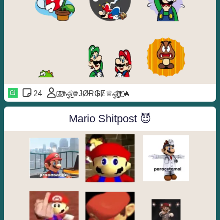
24
☠⃢✟​ஓீ͜♕ɈØɌ₲Ɇ♕ஓீ͜͡✟⃢🔥⁩
Mario Shitpost 😈