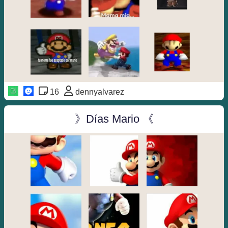
16
dennyalvarez
》Días Mario 《