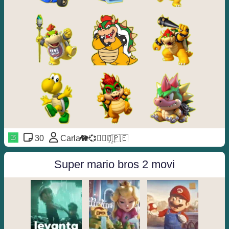
30
Carla🐘💞◐⃢⃟꙰🇵🇪
Super mario bros 2 movi