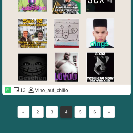
13
Vino_auf_chillo
«
2
3
4
5
6
»