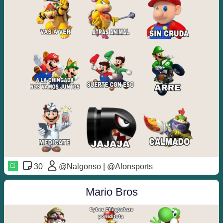
30
@Nalgonso | @Alonsports
Mario Bros