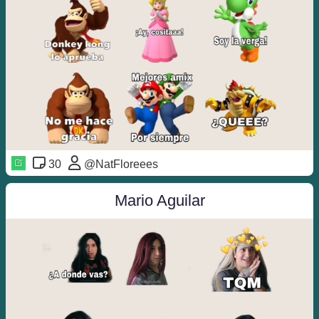
30
@NatFloreees
Mario Aguilar