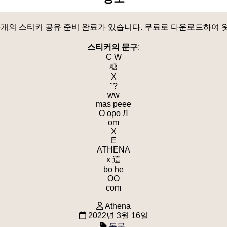
 25개의 스티커 공유 준비 완료가 있습니다. 무료로 다운로드하여
스티커의 문구
:
C W
糖
X
"?
ww
mas peee
О оро Л
om
X
E
ATHENA
x 這
bo he
OO
com
Athena
2022년 3월 16일
동물
.