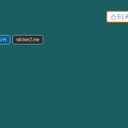
커
티커
sticker2.me