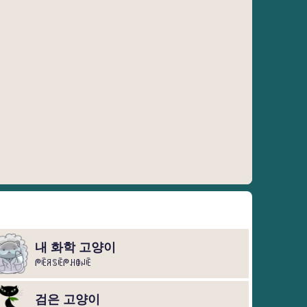
내 화학 고양이
ᖘꍟꋪꌗꍟᖘꃅꂦꈤꍟ
검은 고양이