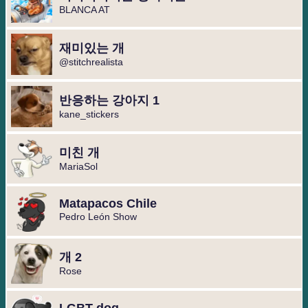
BLANCA AT
재미있는 개
@stitchrealista
반응하는 강아지 1
kane_stickers
미친 개
MariaSol
Matapacos Chile
Pedro León Show
개 2
Rose