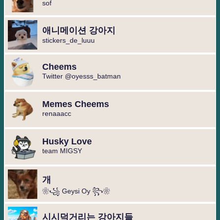
sof
애니메이션 강아지️
stickers_de_luuu
Cheems
Twitter @oyesss_batman
Memes Cheems
renaaacc
Husky Love
team MIGSY
개
❀꧁ Geysi Oy ꧂❀ ️
시시덕거리는 강아지들