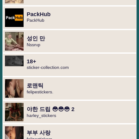
PackHub
PackHub
성인 만
Nssnıp
18+
sticker-collection.com
로맨틱
felipestickers.
야한 드립 😳😳😳 2
harley_stickers
부부 사랑