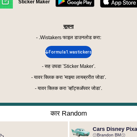
Sticker Maker
सूचना
- .Wistakers फाइल डाउनलोड करा
:
Formula1.wastickers
-
सह उघडा 'Sticker Maker'.
-
यावर क्लिक करा 'माझ्या लायब्ररीत जोडा'.
-
यावर क्लिक करा 'व्हॉट्सअ‍ॅपवर जोडा'.
कार Random
Cars Disney Pixa
㋡Brandon BM㋡
⃢꧂