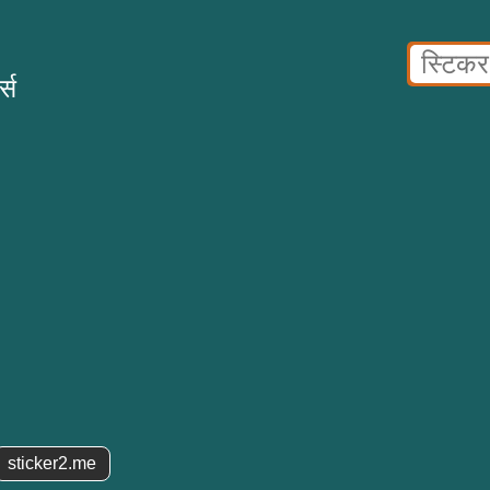
्स
sticker2.me