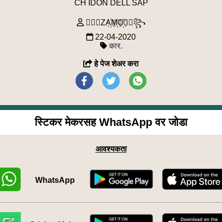
CH IDON DELL SAP
꧁⃢⃟ZA꙰M꙰O꙰⃟⃢꧂
22-04-2020
कार
.
हे पेज शेअर करा
स्टिकर मेकरसह WhatsApp वर जोडा
आवश्यकता
WhatsApp