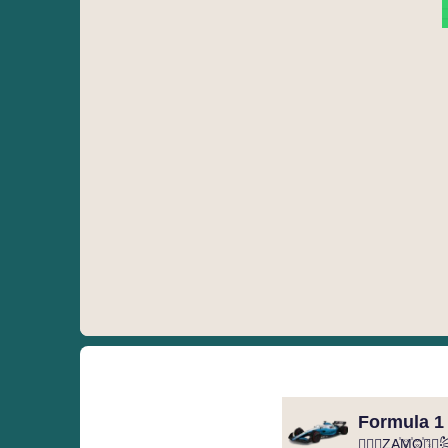
Formula 1
꧁⃢⃟ZA꙰M꙰O꙰⃟