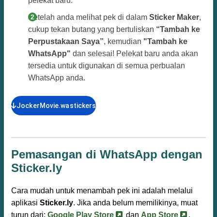
pelekat baru.
Setelah anda melihat pek di dalam
Sticker Maker
,
cukup tekan butang yang bertuliskan
“Tambah ke
Perpustakaan Saya”
, kemudian
"Tambah ke
WhatsApp"
dan selesai! Pelekat baru anda akan
tersedia untuk digunakan di semua perbualan
WhatsApp anda.
JockerMovie.wastickers
Pemasangan di WhatsApp dengan
Sticker.ly
Cara mudah untuk menambah pek ini adalah melalui
aplikasi
Sticker.ly
. Jika anda belum memilikinya, muat
turun dari:
Google Play Store
dan
App Store
.