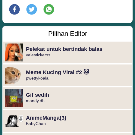
Pilihan Editor
Pelekat untuk bertindak balas
valestickerss
Meme Kucing Viral #2 🐱
pwettykoala
Gif sedih
mandy.db
️AnimeManga️(3)
BabyChan