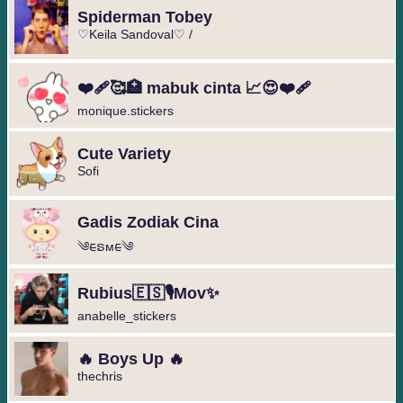
Spiderman Tobey
♡Keila Sandoval♡ /
❤️‍🩹🥰🏥 mabuk cinta 📈😍❤️‍🩹
monique.stickers
Cute Variety
Sofi
Gadis Zodiak Cina
༄︎︎ᰀຣᴍᰀ︎︎༄
Rubius🇪🇸🎙️Mov✨
anabelle_stickers
🔥 Boys Up 🔥
thechris