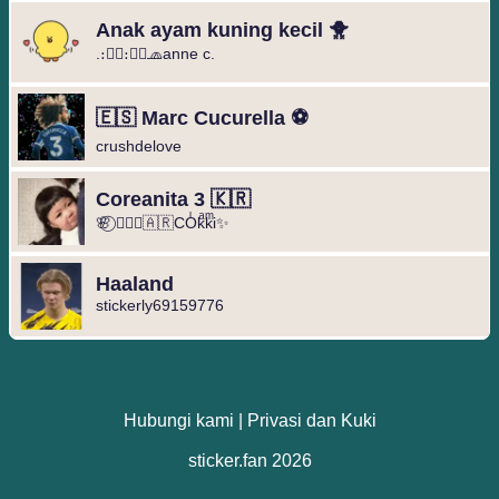
Anak ayam kuning kecil 🐥
.։։⃟։։⃟🧢anne c.
🇪🇸 Marc Cucurella ⚽️
crushdelove
Coreanita 3 🇰🇷
🌸⃝ ❥⃢⃟🇦🇷COͥkͣkͫi✨
Haaland
stickerly69159776
Hubungi kami
|
Privasi dan Kuki
sticker.fan 2026