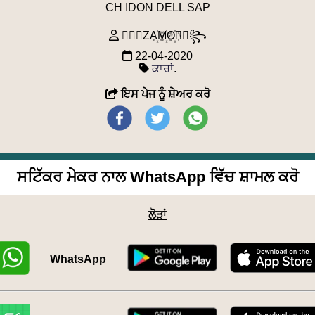
CH IDON DELL SAP
꧁⃢⃟ZA꙰M꙰O꙰⃟⃢꧂
22-04-2020
ਕਾਰਾਂ
.
ਇਸ ਪੇਜ ਨੂੰ ਸ਼ੇਅਰ ਕਰੋ
ਸਟਿੱਕਰ ਮੇਕਰ ਨਾਲ WhatsApp ਵਿੱਚ ਸ਼ਾਮਲ ਕਰੋ
ਲੋੜਾਂ
WhatsApp