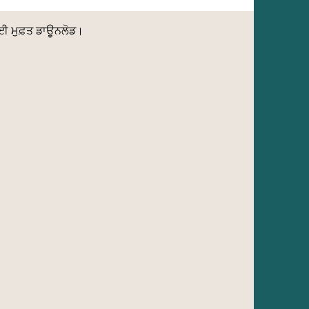
ਲਈ ਮੁਫ਼ਤ ਡਾਊਨਲੋਡ।