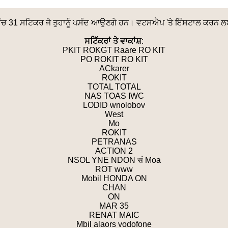
 ਵਿੱਚ 31 ਸਟਿਕਰ ਜੋ ਤੁਹਾਨੂੰ ਪਸੰਦ ਆਉਣਗੇ ਹਨ। ਵਟਸਐਪ 'ਤੇ ਇੰਸਟਾਲ ਕਰਨ 
ਸਟਿੱਕਰਾਂ ਤੇ ਵਾਕਾਂਸ਼
:
PKIT ROKGT Raare RO KIT
PO ROKIT RO KIT
ACkarer
ROKIT
TOTAL TOTAL
NAS TOAS IWC
LODID wnolobov
West
Mo
ROKIT
PETRANAS
ACTION 2
NSOL YNE NDON सं Moa
ROT www
Mobil HONDA ON
CHAN
ON
MAR 35
RENAT MAIC
Mbil alaors vodofone