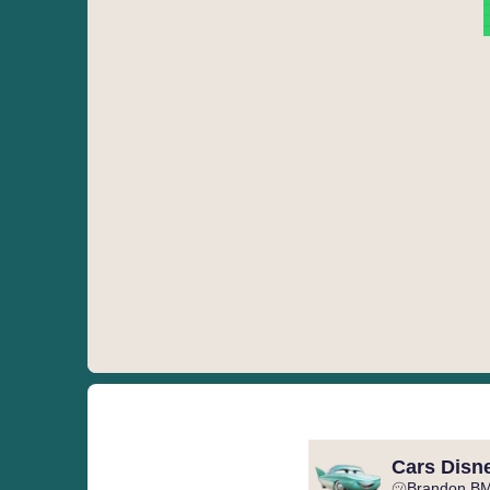
Cars Disne
㋡Brandon B