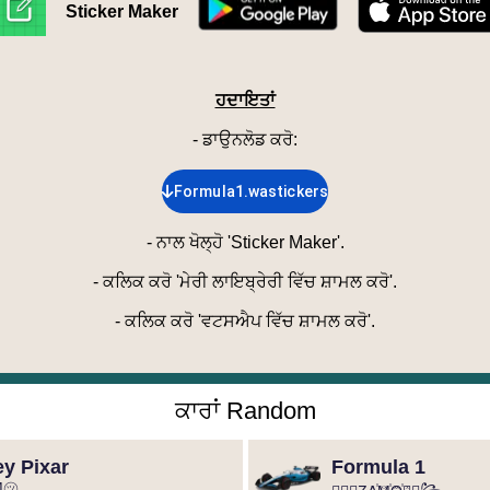
Sticker Maker
ਹਦਾਇਤਾਂ
- ਡਾਉਨਲੋਡ ਕਰੋ
:
Formula1.wastickers
-
ਨਾਲ ਖੋਲ੍ਹੋ 'Sticker Maker'.
-
ਕਲਿਕ ਕਰੋ 'ਮੇਰੀ ਲਾਇਬ੍ਰੇਰੀ ਵਿੱਚ ਸ਼ਾਮਲ ਕਰੋ'.
-
ਕਲਿਕ ਕਰੋ 'ਵਟਸਐਪ ਵਿੱਚ ਸ਼ਾਮਲ ਕਰੋ'.
ਕਾਰਾਂ Random
y Pixar
Formula 1
M㋡