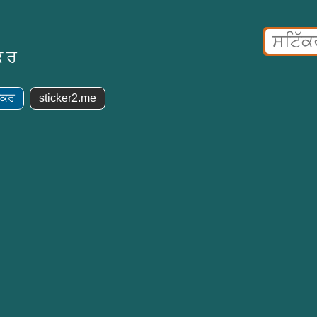
ਕਰ
ੱਕਰ
sticker2.me