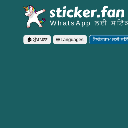
WhatsApp ਲਈ ਸਟਿੱ
🏠 ਮੁੱਖ ਪੰਨਾ
🌐 Languages
ਟੈਲੀਗਰਾਮ ਲਈ ਸਟਿ