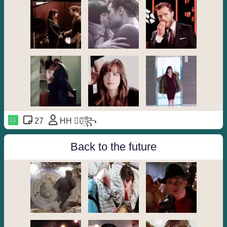
27
HH ⃘⃤꙰꧂
Back to the future