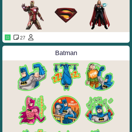
27
️️
Batman