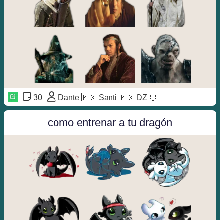
30
Dante 🇲🇽 Santi 🇲🇽 DZ 🦊
como entrenar a tu dragón