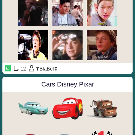
12
❣BlaBel❣
Cars Disney Pixar