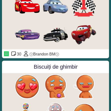
30
㋡Brandon BM㋡
Biscuiți de ghimbir