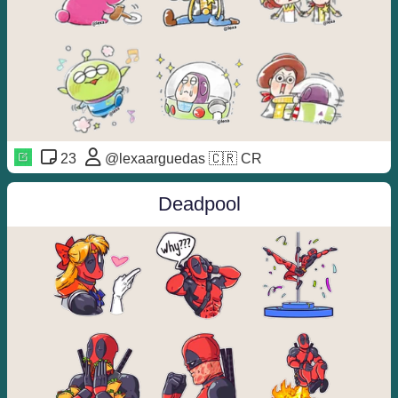
23
@lexaarguedas 🇨🇷 CR
Deadpool