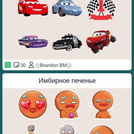
30
㋡Brandon BM㋡
Имбирное печенье