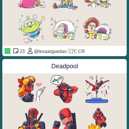
23
@lexaarguedas 🇨🇷 CR
Deadpool