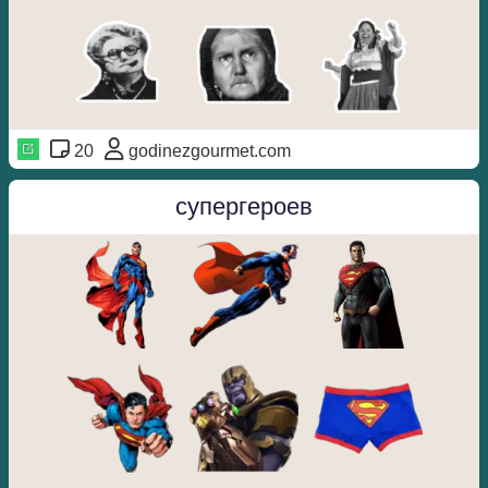
20
godinezgourmet.com
супергероев