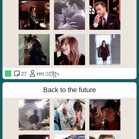
27
HH ⃘⃤꙰꧂
Back to the future