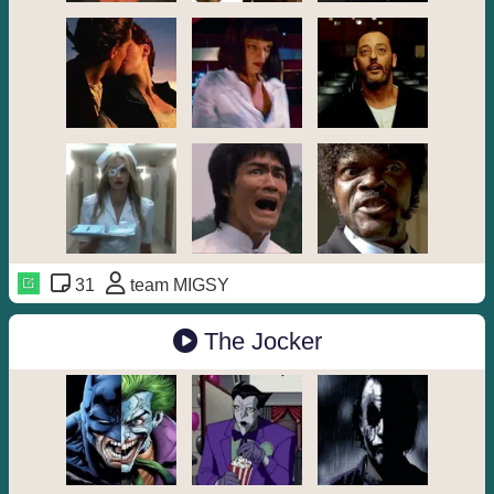
31
team MIGSY
The Jocker