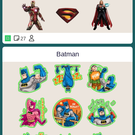
27
️️
Batman