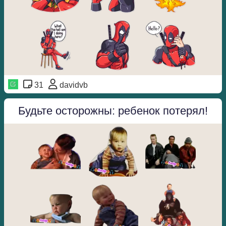
31
davidvb
Будьте осторожны: ребенок потерял!