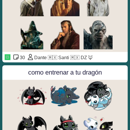
30
Dante 🇲🇽 Santi 🇲🇽 DZ 🦊
como entrenar a tu dragón