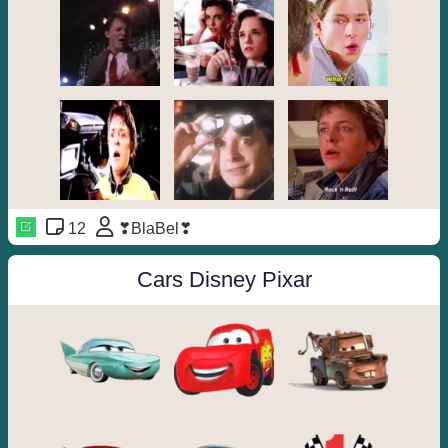
12
❣BlaBel❣
Cars Disney Pixar