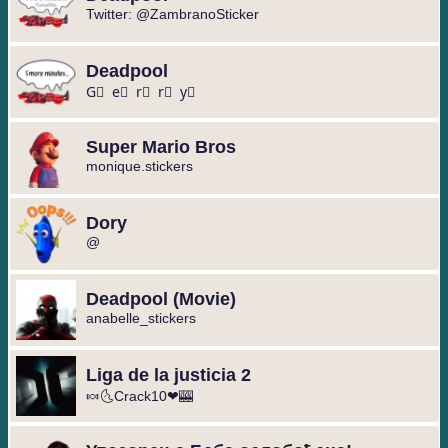
Twitter: @ZambranoSticker
Deadpool
G⃫ e⃫ r⃫ r⃫ y⃫
Super Mario Bros
monique.stickers
Dory
@
Deadpool (Movie)
anabelle_stickers
Liga de la justicia 2
🍬🌜Crack10❤🎰