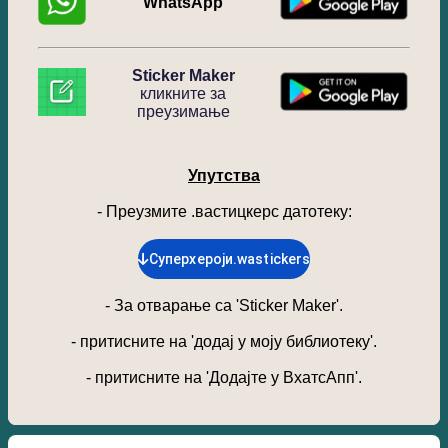
WhatsApp
Sticker Maker
кликните за
преузимање
Упутства
- Преузмите .вастицкерс датотеку
:
Суперхероји.wastickers
-
За отварање са 'Sticker Maker'.
-
притисните на 'додај у моју библиотеку'.
-
притисните на 'Додајте у ВхатсАпп'.