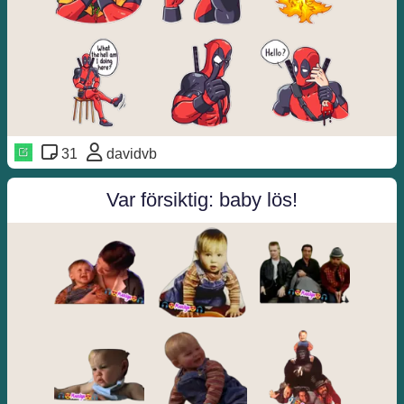
31
davidvb
Var försiktig: baby lös!