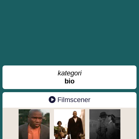
kategori
bio
Filmscener