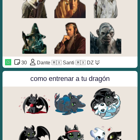
30
Dante 🇲🇽 Santi 🇲🇽 DZ 🦊
como entrenar a tu dragón