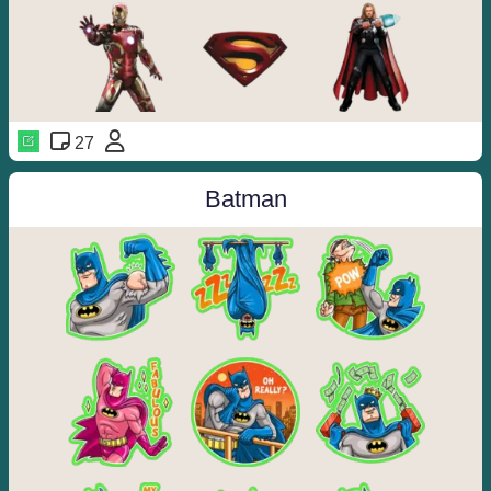
27
️️
Batman