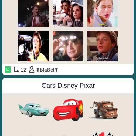
12
❣BlaBel❣
Cars Disney Pixar