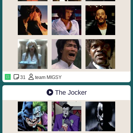
31
team MIGSY
The Jocker