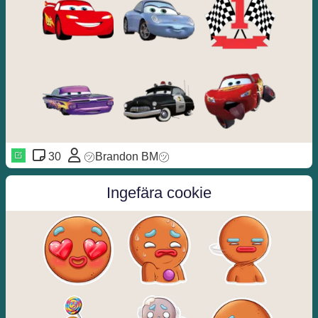
30
㋡Brandon BM㋡
Ingefära cookie