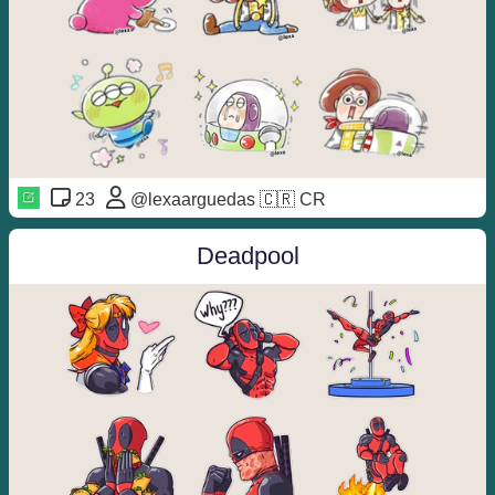
23
@lexaarguedas 🇨🇷 CR
Deadpool