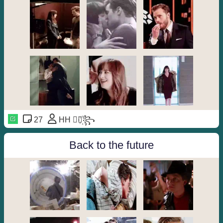
27
HH ⃘⃤꙰꧂
Back to the future