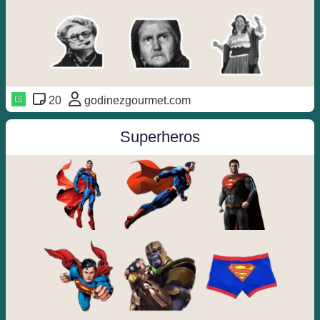
20
godinezgourmet.com
Superheros