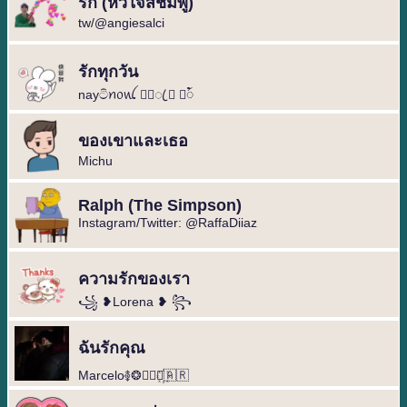
รัก (หัวใจสีชมพู)
tw/@angiesalci
รักทุกวัน
nayටිꪀ᥆ꪡ ྅⃕ꦿ ⃛ ⃙ꪳ
ของเขาและเธอ
Michu
Ralph (The Simpson)
Instagram/Twitter: @RaffaDiiaz
ความรักของเรา
꧁ ❥Lorena ❥ ꧂
ฉันรักคุณ
Marcelo࿅❂◐⃢⃟꙰🇦🇷