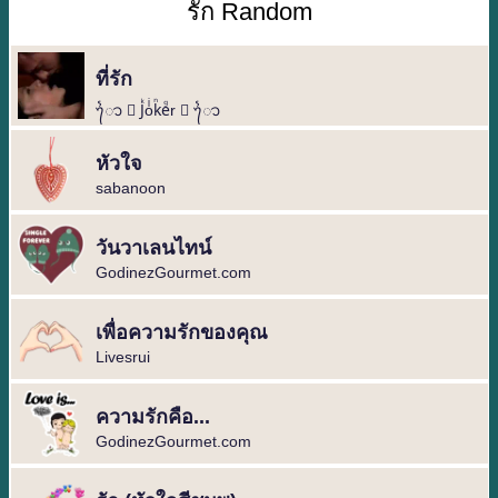
รัก Random
ที่รัก
ᭁ ️⃝ Jᷜoͥkᷠeᷚr ⃝ ️ᭁ
หัวใจ
sabanoon
วันวาเลนไทน์
GodinezGourmet.com
เพื่อความรักของคุณ
Livesrui
ความรักคือ...
GodinezGourmet.com