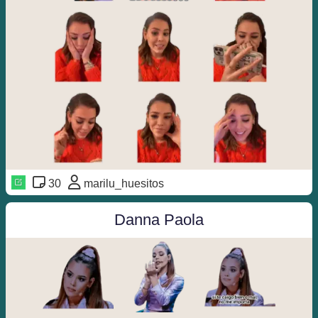
30
marilu_huesitos
Danna Paola