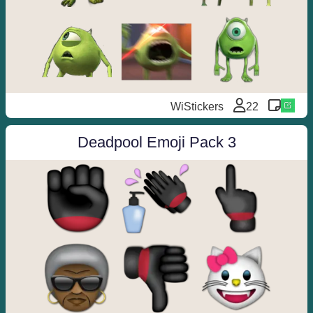
WiStickers
22
Deadpool Emoji Pack 3