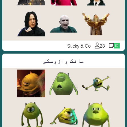
Sticky & Co
28
مائک وازوسکی