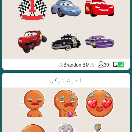
㋡Brandon BM㋡
30
ادرک کوکی