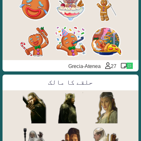
Grecia-Atenea
27
حلقے کا مالک