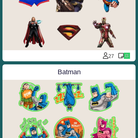
️️
27
Batman