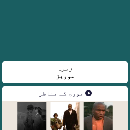
زمرہ
موویز
مووی کے مناظر