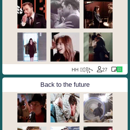
HH ⃘⃤꙰꧂
27
Back to the future