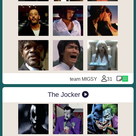
team MIGSY
31
The Jocker