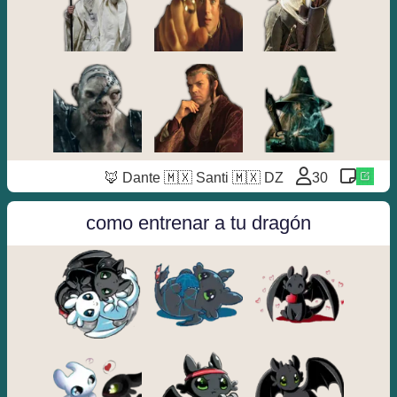
Dante 🇲🇽 Santi 🇲🇽 DZ 🦊
30
como entrenar a tu dragón