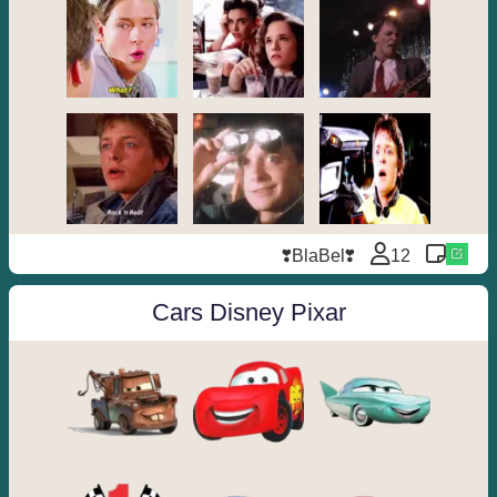
❣BlaBel❣
12
Cars Disney Pixar