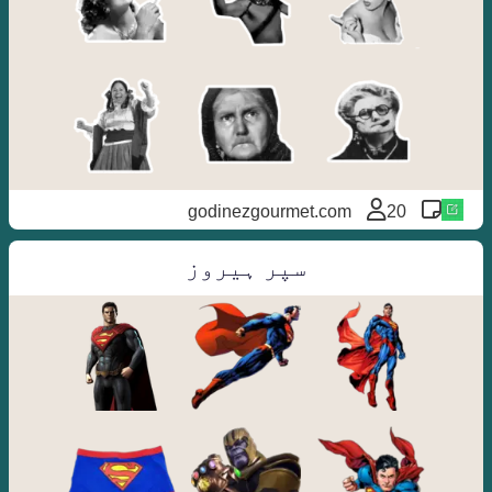
godinezgourmet.com
20
سپر ہیروز