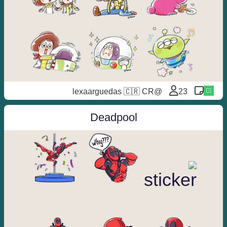
@lexaarguedas 🇨🇷 CR
23
Deadpool