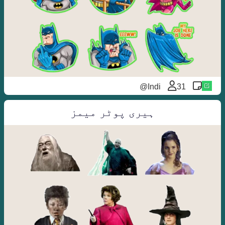
Indi@
31
ہیری پوٹر میمز