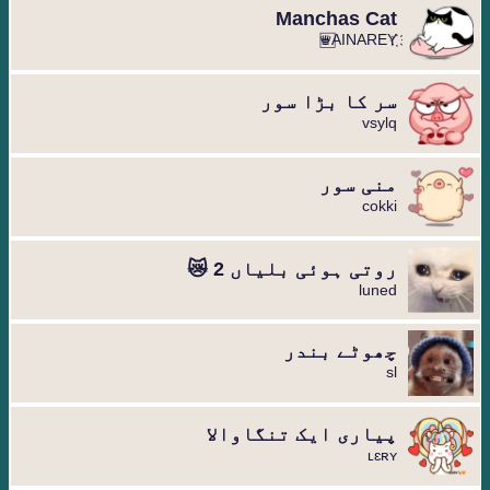
Manchas Cat
سر کا بڑا سور
vsylq
منی سور
cokki
روتی ہوئی بلیاں 2 😿
luned
چھوٹے بندر
sl
پیاری ایک تنگاوالا
ʟɛʀʏ