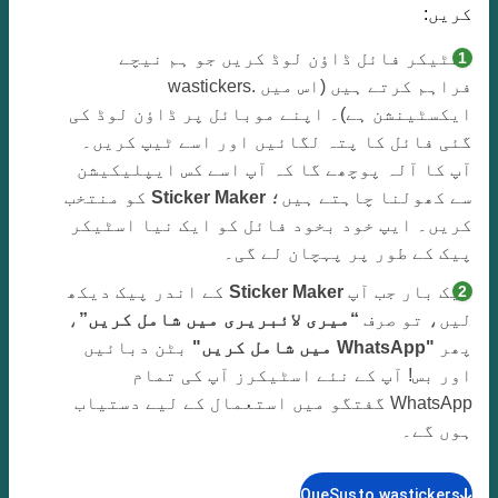
کریں:
اسٹیکر فائل ڈاؤن لوڈ کریں جو ہم نیچے
فراہم کرتے ہیں (اس میں .wastickers
ایکسٹینشن ہے)۔ اپنے موبائل پر ڈاؤن لوڈ کی
گئی فائل کا پتہ لگائیں اور اسے ٹیپ کریں۔
آپ کا آلہ پوچھے گا کہ آپ اسے کس ایپلیکیشن
سے کھولنا چاہتے ہیں؛
Sticker Maker
کو منتخب
کریں۔ ایپ خود بخود فائل کو ایک نیا اسٹیکر
پیک کے طور پر پہچان لے گی۔
ایک بار جب آپ
Sticker Maker
کے اندر پیک دیکھ
لیں، تو صرف
“میری لائبریری میں شامل کریں”
،
پھر
"WhatsApp میں شامل کریں"
بٹن دبائیں
اور بس! آپ کے نئے اسٹیکرز آپ کی تمام
WhatsApp گفتگو میں استعمال کے لیے دستیاب
ہوں گے۔
QueSusto.wastickers