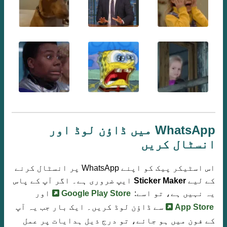
WhatsApp میں ڈاؤن لوڈ اور
انسٹال کریں
اس اسٹیکر پیک کو اپنے WhatsApp پر انسٹال کرنے
کے لیے
Sticker Maker
ایپ ضروری ہے۔ اگر آپ کے پاس
یہ نہیں ہے، تو اسے:
Google Play Store
اور
App Store
سے ڈاؤن لوڈ کریں۔ ایک بار جب یہ آپ
کے فون میں ہو جائے، تو درج ذیل ہدایات پر عمل