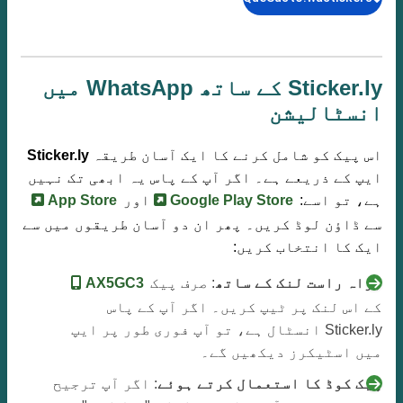
Sticker.ly کے ساتھ WhatsApp میں
انسٹالیشن
اس پیک کو شامل کرنے کا ایک آسان طریقہ
Sticker.ly
ایپ کے ذریعے ہے۔ اگر آپ کے پاس یہ ابھی تک نہیں
ہے، تو اسے:
Google Play Store
اور
App Store
سے ڈاؤن لوڈ کریں۔ پھر ان دو آسان طریقوں میں سے
ایک کا انتخاب کریں:
براہ راست لنک کے ساتھ
: صرف پیک
AX5GC3
کے اس لنک پر ٹیپ کریں۔ اگر آپ کے پاس
Sticker.ly انسٹال ہے، تو آپ فوری طور پر ایپ
میں اسٹیکرز دیکھیں گے۔
پیک کوڈ کا استعمال کرتے ہوئے
: اگر آپ ترجیح