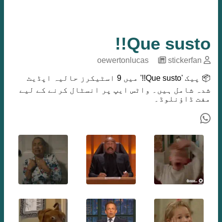
Que susto!!
oewertonlucas
─
stickerfan
📦 پیک 'Que susto!!' میں 9 اسٹیکرز حالیہ اپڈیٹ
شدہ شامل ہیں۔ واٹس ایپ پر انسٹال کرنے کے لیے
مفت ڈاؤنلوڈ۔