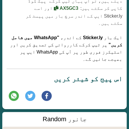
دیتے ہیں، تو آپ یہاں ٹیپ کرکے "پیک کوڈ"
کاپی کر سکتے ہیں:
AX5GC3
اور اسے
Sticker.ly ایپ کے اندر سرچ بار میں پیسٹ کر
سکتے ہیں۔
ایک بار
Sticker.ly
کے اندر،
"WhatsApp میں شامل
کریں"
پر ٹیپ کرکے کارروائی کی تصدیق کریں اور
اسٹیکرز فوری طور پر آپ کی WhatsApp ایپ پر
بھیجے جائیں گے۔
اس پیج کو شیئر کریں
جانور Random