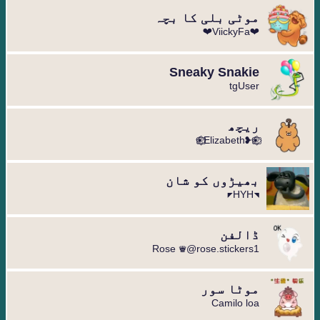
موٹی بلی کا بچہ
❤ViickyFa❤
Sneaky Snakie
tgUser
ریچھ
❀⃟⃢❥Elizabeth❀⃟⃢
بھیڑوں کو شان
◥HYH◤
ڈالفن
Rose ♛@rose.stickers1
موٹا سور