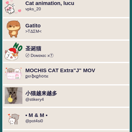
Cat animation, lucu
vpks_20
Gatito
>TΔΣM<
圣诞猫
〄 Dᴏᴍɪɴɪᴄ xⓉ
MOCHIS CAT Extra"J" MOV
քɛrֆɛքɦօռɛ
小猫越来越多
@stikery4
• M & M •
@pot4si0