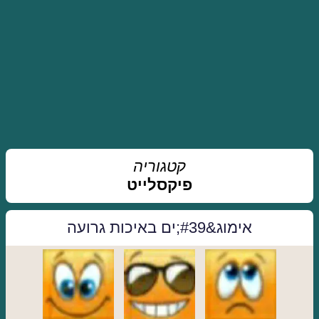
קטגוריה
פיקסלייט
אימוג&#39;ים באיכות גרועה