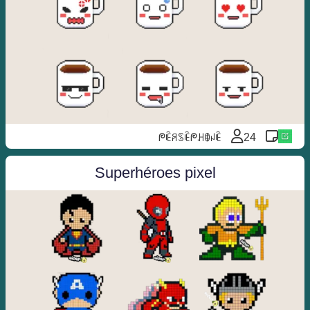
ᖘꍟꋪꌗꍟᖘꃅꂦꈤꍟ
24
Superhéroes pixel