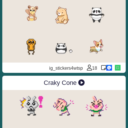
ig_stickers4wtsp
18
Craky Cone