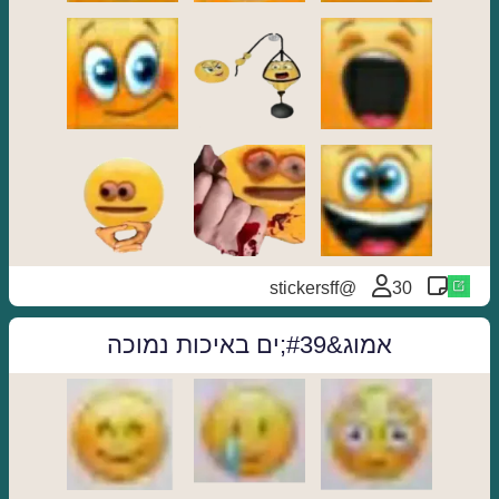
@stickersff
30
אמוג&#39;ים באיכות נמוכה