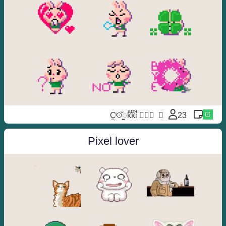
⃝ ❥⃢⃟ C̭ͥꖴ꙼ꫬkͣkͫi̐̈́
23
Pixel lover