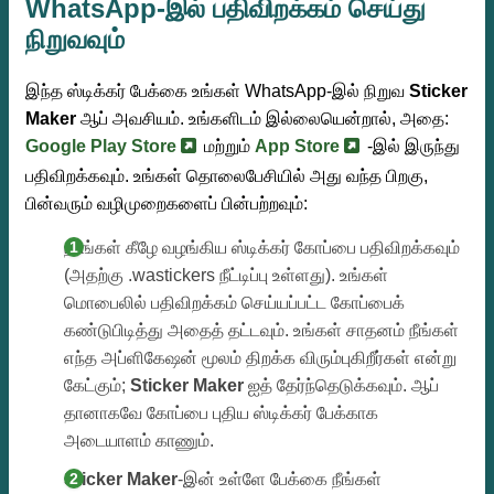
WhatsApp-இல் பதிவிறக்கம் செய்து
நிறுவவும்
இந்த ஸ்டிக்கர் பேக்கை உங்கள் WhatsApp-இல் நிறுவ
Sticker
Maker
ஆப் அவசியம். உங்களிடம் இல்லையென்றால், அதை:
Google Play Store
மற்றும்
App Store
-இல் இருந்து
பதிவிறக்கவும். உங்கள் தொலைபேசியில் அது வந்த பிறகு,
பின்வரும் வழிமுறைகளைப் பின்பற்றவும்:
நாங்கள் கீழே வழங்கிய ஸ்டிக்கர் கோப்பை பதிவிறக்கவும்
(அதற்கு .wastickers நீட்டிப்பு உள்ளது). உங்கள்
மொபைலில் பதிவிறக்கம் செய்யப்பட்ட கோப்பைக்
கண்டுபிடித்து அதைத் தட்டவும். உங்கள் சாதனம் நீங்கள்
எந்த அப்ளிகேஷன் மூலம் திறக்க விரும்புகிறீர்கள் என்று
கேட்கும்;
Sticker Maker
ஐத் தேர்ந்தெடுக்கவும். ஆப்
தானாகவே கோப்பை புதிய ஸ்டிக்கர் பேக்காக
அடையாளம் காணும்.
Sticker Maker
-இன் உள்ளே பேக்கை நீங்கள்