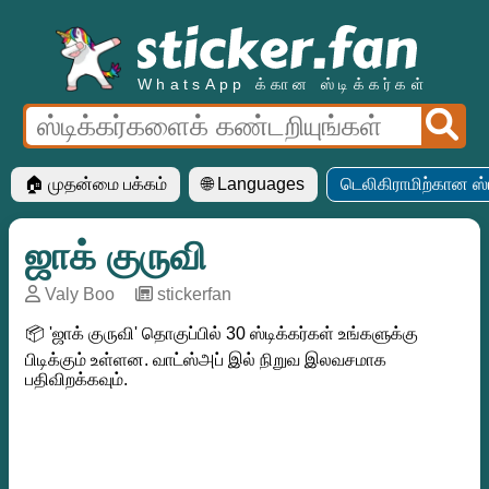
WhatsApp க்கான ஸ்டிக்கர்கள்
🏠 முதன்மை பக்கம்
🌐 Languages
டெலிகிராமிற்கான ஸ்ட
ஜாக் குருவி
Valy Boo
─
stickerfan
📦 'ஜாக் குருவி' தொகுப்பில் 30 ஸ்டிக்கர்கள் உங்களுக்கு
பிடிக்கும் உள்ளன. வாட்ஸ்அப் இல் நிறுவ இலவசமாக
பதிவிறக்கவும்.