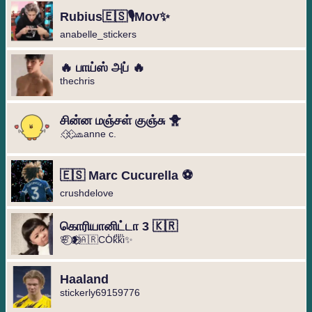
Rubius🇪🇸🎙️Mov✨
anabelle_stickers
🔥 பாய்ஸ் அப் 🔥
thechris
சின்ன மஞ்சள் குஞ்சு 🐥
.։։⃟։։⃟🧢anne c.
🇪🇸 Marc Cucurella ⚽️
crushdelove
கொரியானிட்டா 3 🇰🇷
🌸⃝ ❥⃢⃟🇦🇷COͥkͣkͫi✨
Haaland
stickerly69159776