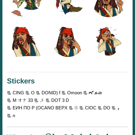
Stickers
📃 CING
📃 O
📃 DONID) f
📃 Omoon
📃 ܒܩܐ
📃 M オナ 33
📃 メ
📃 DOT 3 D
📃 ЕИН ПО Р (OCANO BEPX
📃 ①
📃 CIOC
📃 DO
📃 ܝ
📃 n