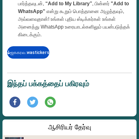
பார்த்தவுடன்,
“Add to My Library”
, பின்னர்
"Add to
WhatsApp"
என்று கூறும் பொத்தானை அழுத்தவும்,
அவ்வளவுதான்! உங்கள் புதிய ஸ்டிக்கர்கள் உங்கள்
அனைத்து WhatsApp உரையாடல்களிலும் பயன்படுத்தக்
கிடைக்கும்.
ஜககரவ.wastickers
இந்தப் பக்கத்தைப் பகிரவும்
ஆசிரியர் தேர்வு