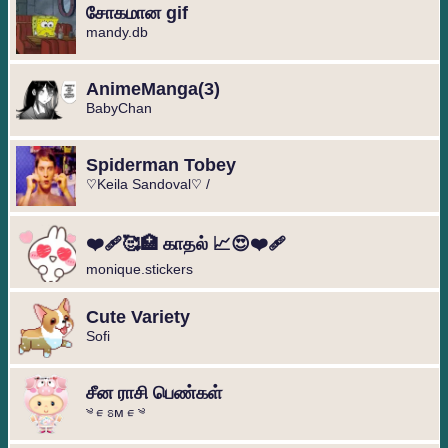
சோகமான gif
mandy.db
️AnimeManga️(3)
BabyChan
Spiderman Tobey
♡Keila Sandoval♡ /
❤️‍🩹🥰🏥 காதல் 📈😍❤️‍🩹
monique.stickers
Cute Variety
Sofi
சீன ராசி பெண்கள்
༄︎︎ᰀຣᴍᰀ︎︎༄