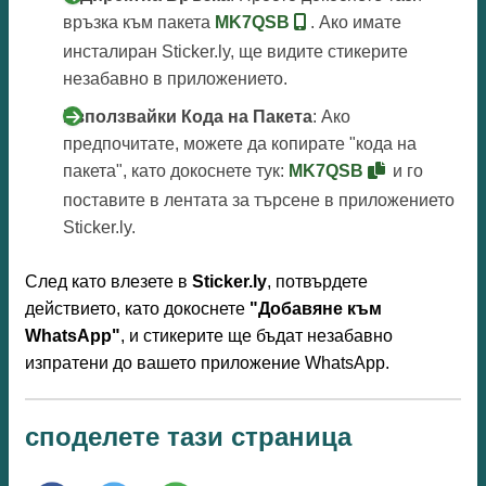
връзка към пакета
MK7QSB
. Ако имате
инсталиран Sticker.ly, ще видите стикерите
незабавно в приложението.
Използвайки Кода на Пакета
: Ако
предпочитате, можете да копирате "кода на
пакета", като докоснете тук:
MK7QSB
и го
поставите в лентата за търсене в приложението
Sticker.ly.
След като влезете в
Sticker.ly
, потвърдете
действието, като докоснете
"Добавяне към
WhatsApp"
, и стикерите ще бъдат незабавно
изпратени до вашето приложение WhatsApp.
споделете тази страница