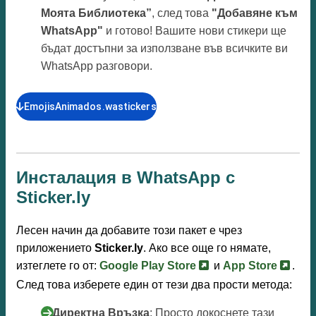
Моята Библиотека”
, след това
"Добавяне към
WhatsApp"
и готово! Вашите нови стикери ще
бъдат достъпни за използване във всичките ви
WhatsApp разговори.
EmojisAnimados.wastickers
Инсталация в WhatsApp с
Sticker.ly
Лесен начин да добавите този пакет е чрез
приложението
Sticker.ly
. Ако все още го нямате,
изтеглете го от:
Google Play Store
и
App Store
.
След това изберете един от тези два прости метода:
С Директна Връзка
: Просто докоснете тази