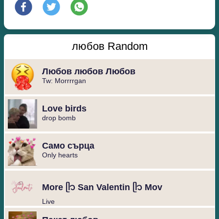
любов Random
Любов любов Любов
Tw: Morrrrgan
Love birds
drop bomb
Само сърца
Only hearts
More ᥫ᭡ San Valentin ᥫ᭡ Mov
Live