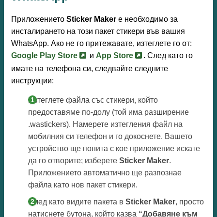
Приложението
Sticker Maker
е необходимо за
инсталирането на този пакет стикери във вашия
WhatsApp. Ако не го притежавате, изтеглете го от:
Google Play Store
и
App Store
. След като го
имате на телефона си, следвайте следните
инструкции:
Изтеглете файла със стикери, който
предоставяме по-долу (той има разширение
.wastickers). Намерете изтегления файл на
мобилния си телефон и го докоснете. Вашето
устройство ще попита с кое приложение искате
да го отворите; изберете
Sticker Maker
.
Приложението автоматично ще разпознае
файла като нов пакет стикери.
След като видите пакета в
Sticker Maker
, просто
натиснете бутона, който казва
“Добавяне към