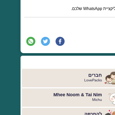
Wha שלכם.
חברים
LovePacks
Mhee Noom & Tai Nim
Michu
לְהִתְרַפֵּק