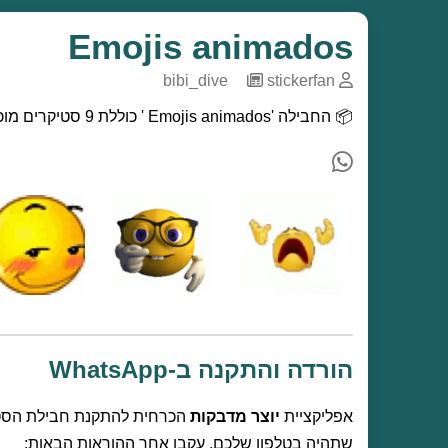
Emojis animados
bibi_dive
─
stickerfan
📦 החבילה 'Emojis animados ' כוללת 9 סטיקרים מוכנים לשיתוף. הורדה חינמית להתקנה ב-וואטסאפ.
הורדה והתקנה ב-WhatsApp
אפליקציית
יוצר מדבקות
הכרחית להתקנת חבילת הסטיקרים הזו ב-WhatsApp שלכם. אם אין
שתהיה בטלפון שלכם, עקבו אחר ההוראות הבאות: