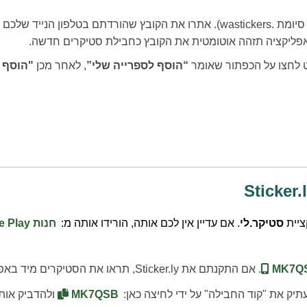
הורידו את קובץ הסטיקרים שאנו מספקים למטה (יש לו סיומת .wastickers). אתרו את הקובץ
אפליקציה תזהה אוטומטית את הקובץ כחבילת סטיקרים חדשה.
ט לחצו על הכפתור שאומר
“הוסף לספרייה שלי”
, לאחר מכן
"הוסף ל-atsApp
ציית
סטיקר.לי
. אם עדיין אין לכם אותה, הורידו אותה מ:
חנות Google Play
MK7Q
. אם התקנתם את Sticker.ly, תראו את הסטיקרים מיד באפליקציה.
תיק את "קוד החבילה" על ידי לחיצה כאן:
MK7QSB
ולהדביק אותו בש