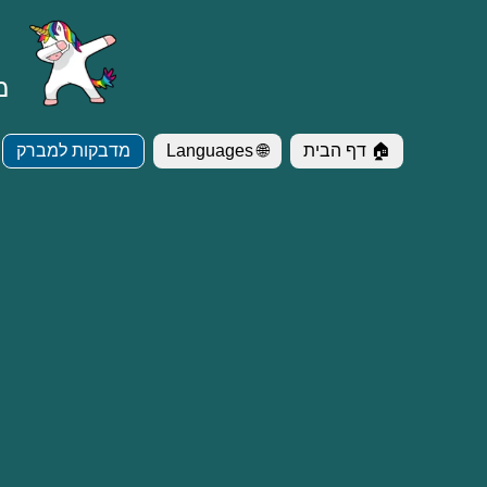
מד
🏠 דף הבית
🌐 Languages
מדבקות למברק