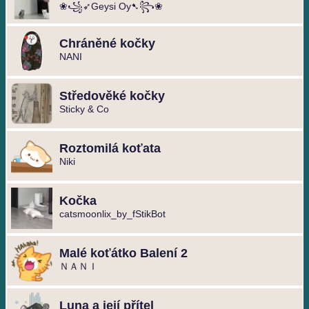
❀꧁➶Geysi Oy➷꧂❀ ️
Chráněné kočky
NANI
Středověké kočky
Sticky & Co
Roztomilá koťata
Niki
Kočka
catsmoonlix_by_fStikBot
Malé koťátko Balení 2
ＮＡＮＩ
Luna a její přítel