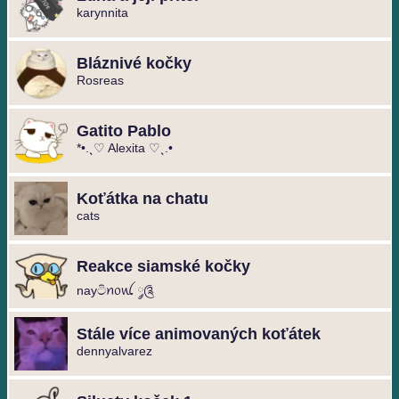
karynnita
Bláznivé kočky
Rosreas
Gatito Pablo
*•.¸♡ Alexita ♡¸.•
Koťátka na chatu
cats
Reakce siamské kočky
nayටිꪀ᥆ꪡ ༘༊
Stále více animovaných koťátek
dennyalvarez