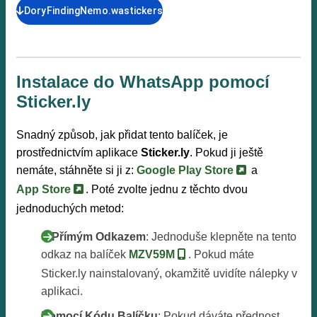
DoryFindingNemo.wastickers
Instalace do WhatsApp pomocí
Sticker.ly
Snadný způsob, jak přidat tento balíček, je
prostřednictvím aplikace
Sticker.ly
. Pokud ji ještě
nemáte, stáhněte si ji z:
Google Play Store
a
App Store
. Poté zvolte jednu z těchto dvou
jednoduchých metod:
S Přímým Odkazem
: Jednoduše klepněte na tento
odkaz na balíček
MZV59M
. Pokud máte
Sticker.ly nainstalovaný, okamžitě uvidíte nálepky v
aplikaci.
Pomocí Kódu Balíčku
: Pokud dáváte přednost,