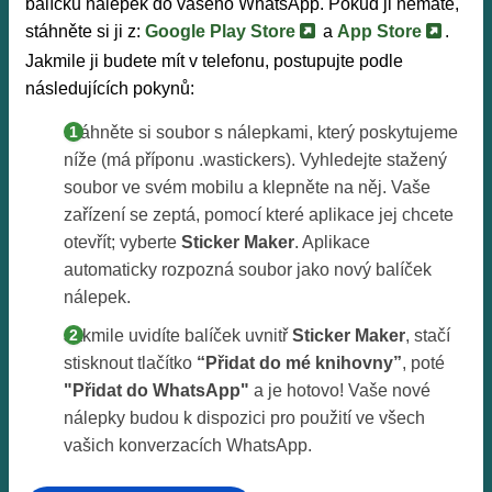
balíčku nálepek do vašeho WhatsApp. Pokud ji nemáte,
stáhněte si ji z:
Google Play Store
a
App Store
.
Jakmile ji budete mít v telefonu, postupujte podle
následujících pokynů:
Stáhněte si soubor s nálepkami, který poskytujeme
níže (má příponu .wastickers). Vyhledejte stažený
soubor ve svém mobilu a klepněte na něj. Vaše
zařízení se zeptá, pomocí které aplikace jej chcete
otevřít; vyberte
Sticker Maker
. Aplikace
automaticky rozpozná soubor jako nový balíček
nálepek.
Jakmile uvidíte balíček uvnitř
Sticker Maker
, stačí
stisknout tlačítko
“Přidat do mé knihovny”
, poté
"Přidat do WhatsApp"
a je hotovo! Vaše nové
nálepky budou k dispozici pro použití ve všech
vašich konverzacích WhatsApp.