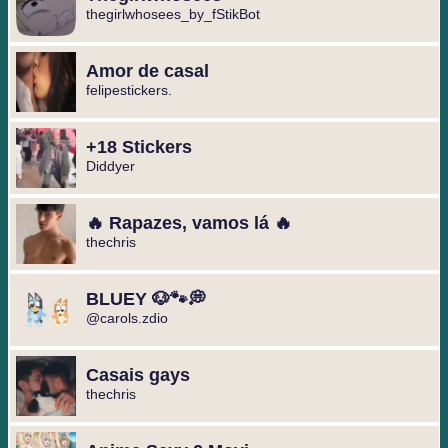
thegirlwhosees_by_fStikBot
Amor de casal
felipestickers.
+18 Stickers
Diddyer
🔥 Rapazes, vamos lá 🔥
thechris
BLUEY 🐶🐾💭
@carols.zdio
Casais gays
thechris