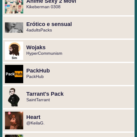
Anime Sexy 2 Movi
Kikeberman 0308
Erótico e sensual
4adultsPacks
Wojaks
HyperCommunism
PackHub
PackHub
Tarrant's Pack
SaintTarrant
Heart
@KeilaG.