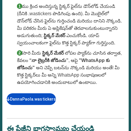
మేము క్రింద అందిస్తున్న స్టిక్కర్ ఫైల్‌ను డౌన్‌లోడ్ చేయండి
(దీనికి .wastickers పొడిగింపు ఉంది). మీ మొబైల్‌లో
డౌన్‌లోడ్ చేసిన ఫైల్‌ను గుర్తించండి మరియు దానిని నొక్కండి.
మీ పరికరం మీరు ఏ అప్లికేషన్‌తో తెరవాలనుకుంటున్నారని
అడుగుతుంది;
స్టిక్కర్ మేకర్
ఎంచుకోండి. యాప్
స్వయంచాలకంగా ఫైల్‌ను కొత్త స్టిక్కర్ ప్యాక్‌గా గుర్తిస్తుంది.
ఒకసారి మీరు
స్టిక్కర్ మేకర్
లోపల ప్యాక్‌ను చూసిన తర్వాత,
కేవలం
“నా లైబ్రరీకి జోడించు”
, ఆపై
"WhatsApp కు
జోడించు"
అని చెప్పే బటన్‌ను నొక్కండి మరియు అంతే! మీ
కొత్త స్టిక్కర్‌లు మీ అన్ని WhatsApp సంభాషణలలో
ఉపయోగించడానికి అందుబాటులో ఉంటాయి.
DannaPaola.wastickers
ఈ పేజీని భాగస్వామ్యం చేయండి