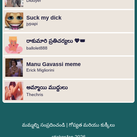
Diddyer
Suck my dick
jypapi
రాకుమారి ప్రతిచర్యలు 💖👑
ballolet888
Manu Gavassi meme
Erick Migliorini
అమ్మాయి ముద్దులు
Thechris
మమ్మల్ని సంప్రదించండి
|
గోప్యత మరియు కుక్కీలు